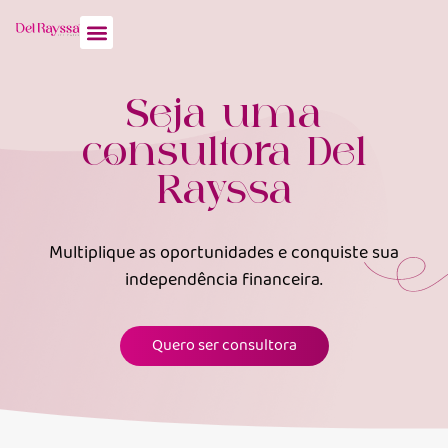
Nossas lojas
Quem somos
Seja uma consultora
Trabalhe Conosco
Seja uma
consultora Del
Rayssa
Multiplique as oportunidades e conquiste sua
independência financeira.
Quero ser consultora